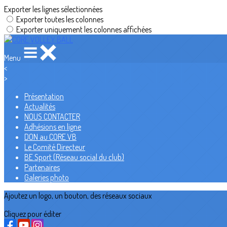
Exporter les lignes sélectionnées
Exporter toutes les colonnes
Exporter uniquement les colonnes affichées
Menu
<
>
Présentation
Actualités
NOUS CONTACTER
Adhésions en ligne
DON au CORE VB
Le Comité Directeur
BE Sport (Réseau social du club)
Partenaires
Galeries photo
Ajoutez un logo, un bouton, des réseaux sociaux
Cliquez pour éditer