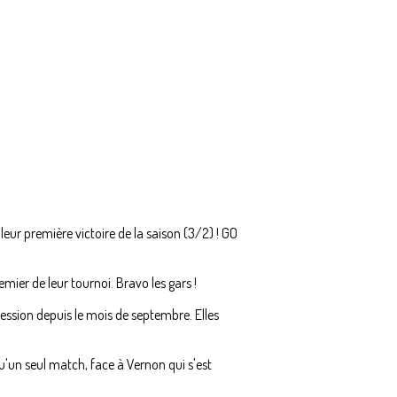
leur première victoire de la saison (3/2) ! GO
ier de leur tournoi. Bravo les gars !
ression depuis le mois de septembre. Elles
'un seul match, face à Vernon qui s'est
!