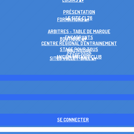
LOISIRS
▴
▾
PRÉSENTATION
LE SITE CL76
FORMATIONS
▴
▾
ARBITRES - TABLE DE MARQUE
ENCADRANTS
BOUTIQUE
▴
▾
CENTRE RÉGIONAL D'ENTRAINEMENT
STAGE POUR TOUS
BOUTI'CORE
STAGE CORE
ANCIEN ARTICLE CLUB
SITES VOLLEY-BALL
▴
▾
SE CONNECTER