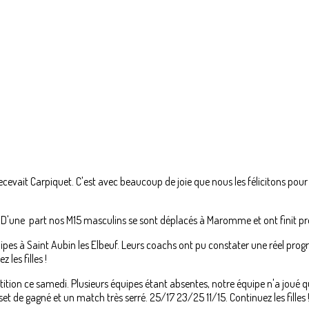
cevait Carpiquet. C'est avec beaucoup de joie que nous les félicitons pour 
 D'une part nos M15 masculins se sont déplacés à Maromme et ont finit prem
ipes à Saint Aubin les Elbeuf. Leurs coachs ont pu constater une réel prog
les filles !
ion ce samedi. Plusieurs équipes étant absentes, notre équipe n'a joué qu
t de gagné et un match très serré. 25/17 23/25 11/15. Continuez les filles 