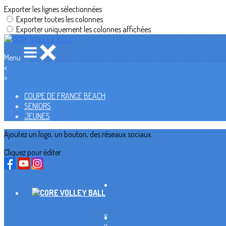
Exporter les lignes sélectionnées
Exporter toutes les colonnes
Exporter uniquement les colonnes affichées
Menu
<
>
COUPE DE FRANCE BEACH
SENIORS
JEUNES
Ajoutez un logo, un bouton, des réseaux sociaux
Cliquez pour éditer