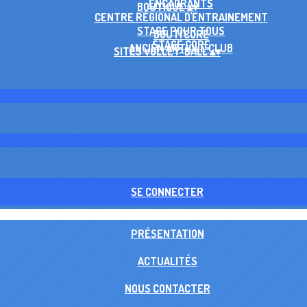
ENCADRANTS
BOUTIQUE
▴
▾
CENTRE RÉGIONAL D'ENTRAINEMENT
STAGE POUR TOUS
BOUTI'CORE
STAGE CORE
ANCIEN ARTICLE CLUB
SITES VOLLEY-BALL
▴
▾
SE CONNECTER
PRÉSENTATION
ACTUALITÉS
NOUS CONTACTER