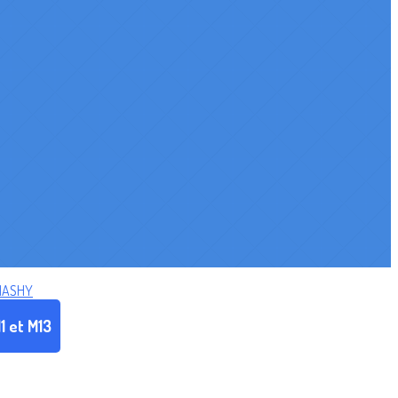
MASHY
1 et M13