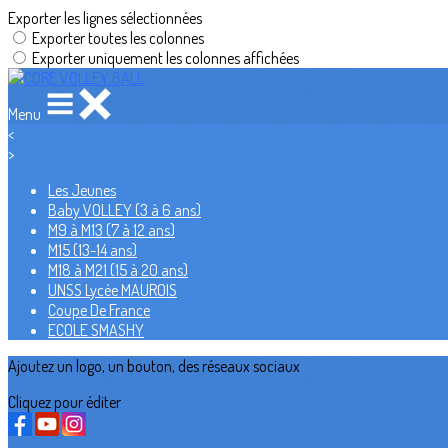
Exporter les lignes sélectionnées
Exporter toutes les colonnes
Exporter uniquement les colonnes affichées
Menu
<
>
Les Jeunes
Baby VOLLEY (3 à 6 ans)
M9 à M13 (7 à 12 ans)
M15 (13-14 ans)
M18 à M21 (15 à 20 ans)
UNSS Lycée MAUROIS
Coupe De France
ECOLE SMASHY
Ajoutez un logo, un bouton, des réseaux sociaux
Cliquez pour éditer