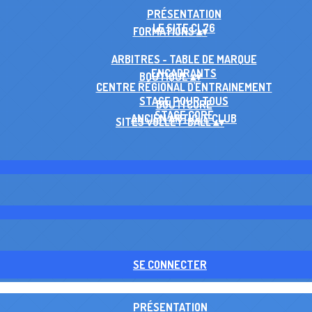
PRÉSENTATION
LE SITE CL76
FORMATIONS
▴
▾
ARBITRES - TABLE DE MARQUE
ENCADRANTS
BOUTIQUE
▴
▾
CENTRE RÉGIONAL D'ENTRAINEMENT
STAGE POUR TOUS
BOUTI'CORE
STAGE CORE
ANCIEN ARTICLE CLUB
SITES VOLLEY-BALL
▴
▾
SE CONNECTER
PRÉSENTATION