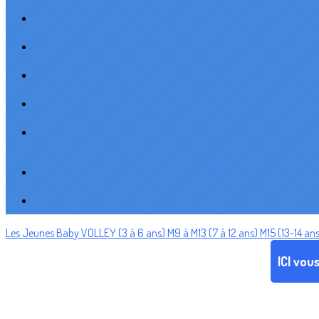
Les Jeunes
Baby VOLLEY (3 à 6 ans)
M9 à M13 (7 à 12 ans)
M15 (13-14 an
ICI vou