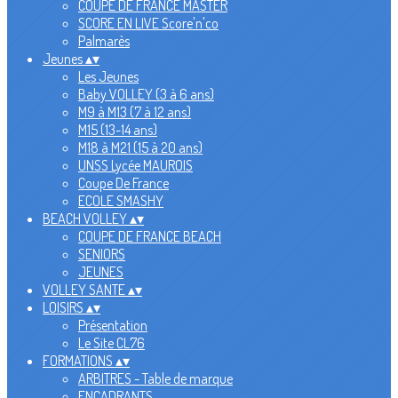
COUPE DE FRANCE MASTER
SCORE EN LIVE Score'n'co
Palmarès
Jeunes
▴
▾
Les Jeunes
Baby VOLLEY (3 à 6 ans)
M9 à M13 (7 à 12 ans)
M15 (13-14 ans)
M18 à M21 (15 à 20 ans)
UNSS Lycée MAUROIS
Coupe De France
ECOLE SMASHY
BEACH VOLLEY
▴
▾
COUPE DE FRANCE BEACH
SENIORS
JEUNES
VOLLEY SANTE
▴
▾
LOISIRS
▴
▾
Présentation
Le Site CL76
FORMATIONS
▴
▾
ARBITRES - Table de marque
ENCADRANTS