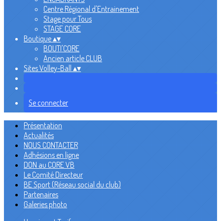
Centre Régional d'Entrainement
Stage pour Tous
STAGE CORE
Boutique
▴
▾
BOUTI'CORE
Ancien article CLUB
Sites Volley-Ball
▴
▾
Se connecter
Présentation
Actualités
NOUS CONTACTER
Adhésions en ligne
DON au CORE VB
Le Comité Directeur
BE Sport (Réseau social du club)
Partenaires
Galeries photo