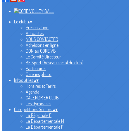
Le club
▴
▾
Présentation
Actualités
NOUS CONTACTER
Adhésions en ligne
DON au CORE VB
Le Comité Directeur
BE Sport (Réseau social du club)
Partenaires
Galeries photo
Infos utiles
▴
▾
Horaires et Tarifs
Agenda
CALENDRIER CLUB
Les Gymnases
Compétitions Séniors
▴
▾
La Régionale F
La Départementale M
La Départementale F