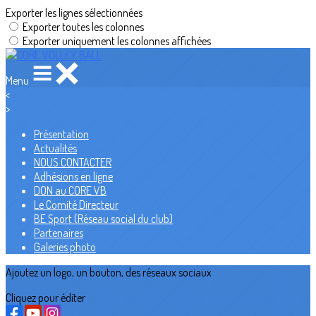
Exporter les lignes sélectionnées
Exporter toutes les colonnes
Exporter uniquement les colonnes affichées
Menu
<
>
Présentation
Actualités
NOUS CONTACTER
Adhésions en ligne
DON au CORE VB
Le Comité Directeur
BE Sport (Réseau social du club)
Partenaires
Galeries photo
Ajoutez un logo, un bouton, des réseaux sociaux
Cliquez pour éditer