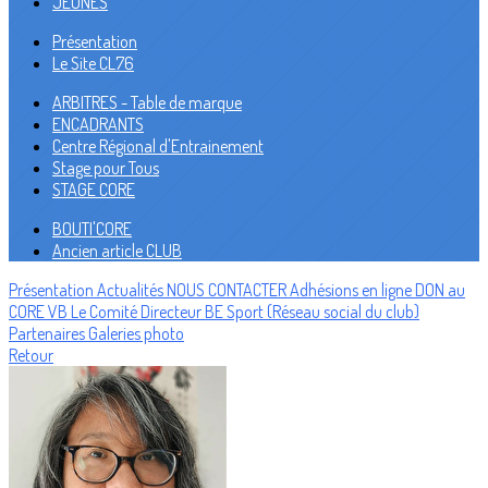
JEUNES
Présentation
Le Site CL76
ARBITRES - Table de marque
ENCADRANTS
Centre Régional d'Entrainement
Stage pour Tous
STAGE CORE
BOUTI'CORE
Ancien article CLUB
Présentation
Actualités
NOUS CONTACTER
Adhésions en ligne
DON au
CORE VB
Le Comité Directeur
BE Sport (Réseau social du club)
Partenaires
Galeries photo
Retour