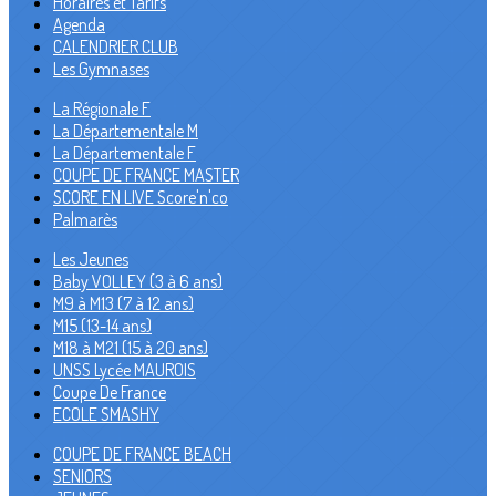
Horaires et Tarifs
Agenda
CALENDRIER CLUB
Les Gymnases
La Régionale F
La Départementale M
La Départementale F
COUPE DE FRANCE MASTER
SCORE EN LIVE Score'n'co
Palmarès
Les Jeunes
Baby VOLLEY (3 à 6 ans)
M9 à M13 (7 à 12 ans)
M15 (13-14 ans)
M18 à M21 (15 à 20 ans)
UNSS Lycée MAUROIS
Coupe De France
ECOLE SMASHY
COUPE DE FRANCE BEACH
SENIORS