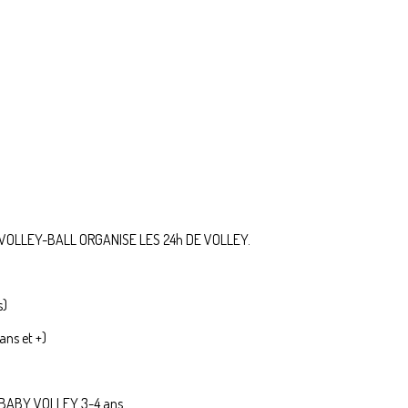
 VOLLEY-BALL ORGANISE LES 24h DE VOLLEY.
s)
ans et +)
u BABY VOLLEY 3-4 ans.