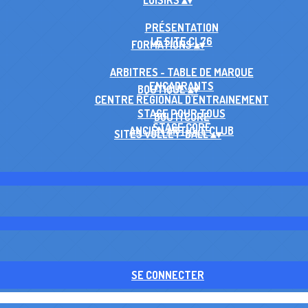
LOISIRS
▴
▾
PRÉSENTATION
LE SITE CL76
FORMATIONS
▴
▾
ARBITRES - TABLE DE MARQUE
ENCADRANTS
BOUTIQUE
▴
▾
CENTRE RÉGIONAL D'ENTRAINEMENT
STAGE POUR TOUS
BOUTI'CORE
STAGE CORE
ANCIEN ARTICLE CLUB
SITES VOLLEY-BALL
▴
▾
SE CONNECTER