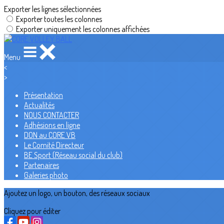
Exporter les lignes sélectionnées
Exporter toutes les colonnes
Exporter uniquement les colonnes affichées
Menu
<
>
Présentation
Actualités
NOUS CONTACTER
Adhésions en ligne
DON au CORE VB
Le Comité Directeur
BE Sport (Réseau social du club)
Partenaires
Galeries photo
Ajoutez un logo, un bouton, des réseaux sociaux
Cliquez pour éditer