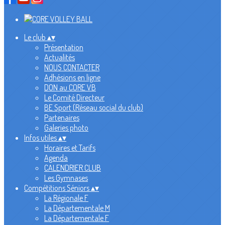
Le club
▴
▾
Présentation
Actualités
NOUS CONTACTER
Adhésions en ligne
DON au CORE VB
Le Comité Directeur
BE Sport (Réseau social du club)
Partenaires
Galeries photo
Infos utiles
▴
▾
Horaires et Tarifs
Agenda
CALENDRIER CLUB
Les Gymnases
Compétitions Séniors
▴
▾
La Régionale F
La Départementale M
La Départementale F