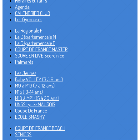
Horaires et Tarifs
Agenda
CALENDRIER CLUB
Les Gymnases
La Régionale F
La Départementale M
La Départementale F
COUPE DE FRANCE MASTER
SCORE EN LIVE Score'n'co
Palmarès
Les Jeunes
Baby VOLLEY (3 à 6 ans)
M9 à M13 (7 à 12 ans)
M15 (13-14 ans)
M18 à M21 (15 à 20 ans)
UNSS Lycée MAUROIS
Coupe De France
ECOLE SMASHY
COUPE DE FRANCE BEACH
SENIORS