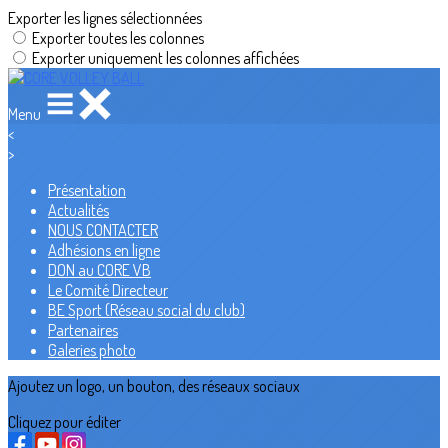
Exporter les lignes sélectionnées
Exporter toutes les colonnes
Exporter uniquement les colonnes affichées
Menu
<
>
Présentation
Actualités
NOUS CONTACTER
Adhésions en ligne
DON au CORE VB
Le Comité Directeur
BE Sport (Réseau social du club)
Partenaires
Galeries photo
Ajoutez un logo, un bouton, des réseaux sociaux
Cliquez pour éditer