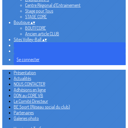
Centre Régional d'Entrainement
Stage pour Tous
STAGE CORE
Boutique
▴
▾
BOUTI'CORE
Ancien article CLUB
Sites Volley-Ball
▴
▾
Se connecter
Présentation
Actualités
NOUS CONTACTER
Adhésions en ligne
DON au CORE VB
Le Comité Directeur
BE Sport (Réseau social du club)
Partenaires
Galeries photo