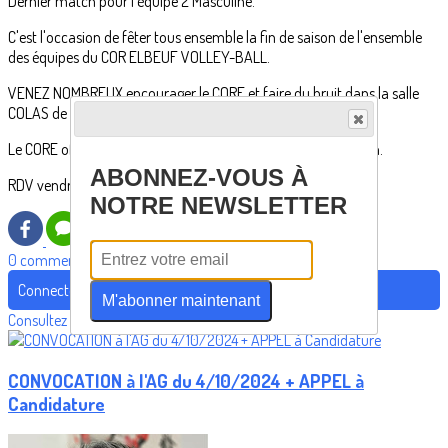
Dernier match pour l'équipe 2 Masculine.
C'est l'occasion de fêter tous ensemble la fin de saison de l'ensemble
des équipes du COR ELBEUF VOLLEY-BALL.
VENEZ NOMBREUX encourager le CORE et faire du bruit dans la salle
COLAS de St aubin les Elbeuf.
Le CORE offrira un pot d'après match pour cette fin de saison.
ABONNEZ-VOUS À
RDV vendredi dés 20h30. Début du match 21h00
NOTRE NEWSLETTER
0 commentaire(s)
Connectez-vous pour laisser un commentaire
M'abonner maintenant
Consultez également
CONVOCATION à l'AG du 4/10/2024 + APPEL à
Candidature