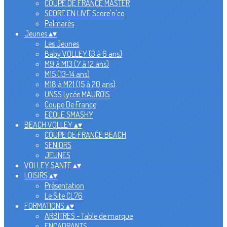
COUPE DE FRANCE MASTER
SCORE EN LIVE Score'n'co
Palmarès
Jeunes
▴
▾
Les Jeunes
Baby VOLLEY (3 à 6 ans)
M9 à M13 (7 à 12 ans)
M15 (13-14 ans)
M18 à M21 (15 à 20 ans)
UNSS Lycée MAUROIS
Coupe De France
ECOLE SMASHY
BEACH VOLLEY
▴
▾
COUPE DE FRANCE BEACH
SENIORS
JEUNES
VOLLEY SANTE
▴
▾
LOISIRS
▴
▾
Présentation
Le Site CL76
FORMATIONS
▴
▾
ARBITRES - Table de marque
ENCADRANTS